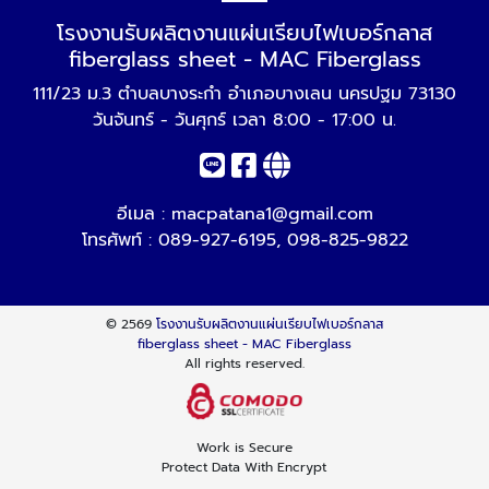
โรงงานรับผลิตงานแผ่นเรียบไฟเบอร์กลาส
fiberglass sheet - MAC Fiberglass
111/23 ม.3 ตำบลบางระกำ อำเภอบางเลน นครปฐม 73130
วันจันทร์ - วันศุกร์ เวลา 8:00 - 17:00 น.
อีเมล :
macpatana1@gmail.com
โทรศัพท์ :
089-927-6195
,
098-825-9822
© 2569
โรงงานรับผลิตงานแผ่นเรียบไฟเบอร์กลาส
fiberglass sheet - MAC Fiberglass
All rights reserved.
Work is Secure
Protect Data With Encrypt