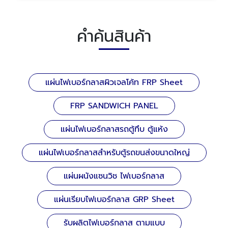
คำค้นสินค้า
แผ่นไฟเบอร์กลาสผิวเจลโค้ท FRP Sheet
FRP SANDWICH PANEL
แผ่นไฟเบอร์กลาสรถตู้ทึบ ตู้แห้ง
แผ่นไฟเบอร์กลาสสำหรับตู้รถขนส่งขนาดใหญ่
แผ่นผนังแซนวิช ไฟเบอร์กลาส
แผ่นเรียบไฟเบอร์กลาส GRP Sheet
รับผลิตไฟเบอร์กลาส ตามแบบ