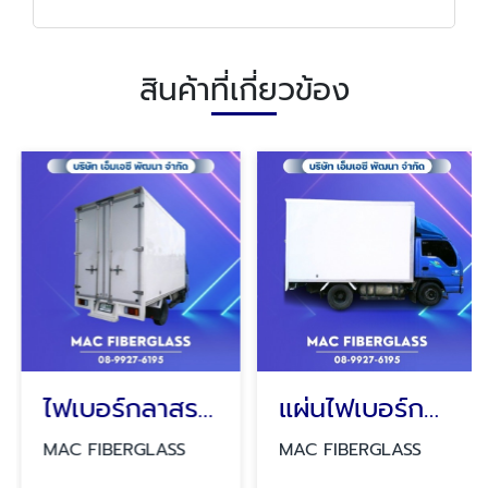
สินค้าที่เกี่ยวข้อง
ไฟเบอร์กลาสรถตู้ทึบ ตู้แห้ง
แผ่นไฟเบอร์กลาสสำหรับตู้รถขนส่ง
MAC FIBERGLASS
MAC FIBERGLASS