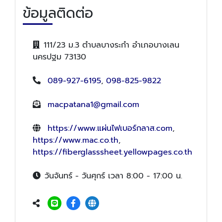
ข้อมูลติดต่อ
111/23 ม.3 ตำบลบางระกำ อำเภอบางเลน
นครปฐม 73130
089-927-6195
,
098-825-9822
macpatana1@gmail.com
https://www.แผ่นไฟเบอร์กลาส.com
,
https://www.mac.co.th
,
https://fiberglasssheet.yellowpages.co.th
วันจันทร์ - วันศุกร์ เวลา 8:00 - 17:00 น.